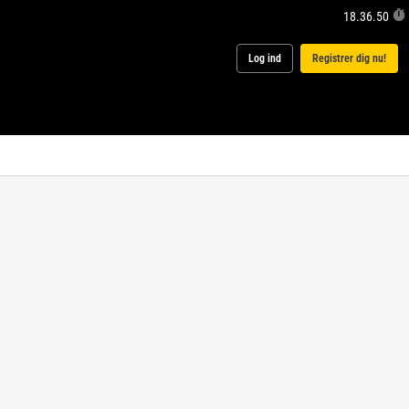
18.36.50
Log ind
Registrer dig nu!
Medier
Vælg en turnering
Vælg
fra
listen med
live
begivenheder
for at se
medier.