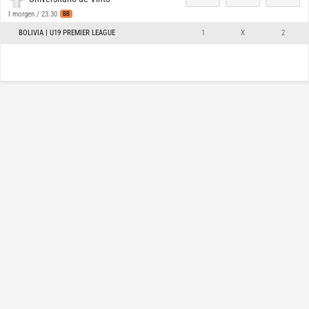
I morgen / 23.30
BB
BOLIVIA | U19 PREMIER LEAGUE
1
X
2