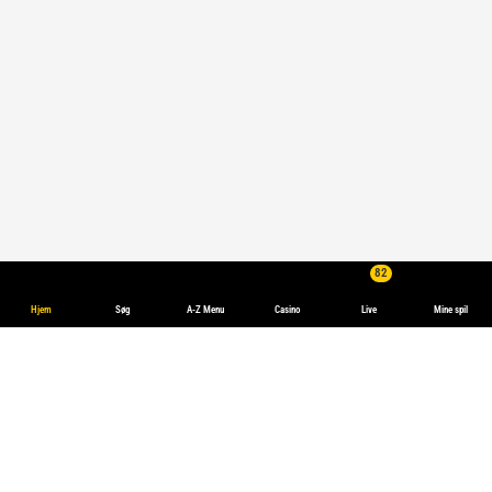
82
Hjem
Søg
A-Z Menu
Casino
Live
Mine spil