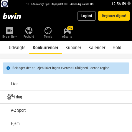
12.56.59
18+ |
Ansvarligt Spil
|
Stopspillet.dk
|
Udeluk dig via ROFUS
Log ind
Registrer dig nu!
Ny
Byg et Bet+
Fodbold
Tennis
eSports
Udvalgte
Konkurrencer
Kuponer
Kalender
Hold
Beklager, der er i øjeblikket ingen events til rådighed i denne region.
Live
AUG.
I dag
05
A-Z Sport
Hjem