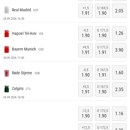
+1,5
U 169,5
Real Madrid
2.05
ESP
1.91
1.90
24.09.2026 16.00
-9,5
O 171,5
1.26
Hapoel Tel-Aviv
ISR
1.90
1.90
+9,5
U 171,5
Bayern Munich
3.90
GER
1.91
1.91
24.09.2026 17.00
-3,5
O 167,5
1.60
Røde Stjerne
SRB
1.90
1.91
+3,5
U 167,5
Zalgiris
2.35
LTU
1.91
1.90
24.09.2026 18.00
-12,5
O 172,5
1.16
1.90
1.90
+12,5
U 172,5