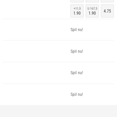
+11,5
U 167,5
4.75
1.90
1.90
Spil nu!
Spil nu!
Spil nu!
Spil nu!