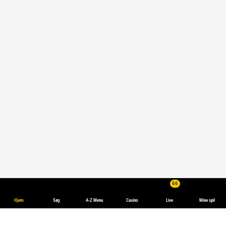
66
Hjem
Søg
A-Z Menu
Casino
Live
Mine spil