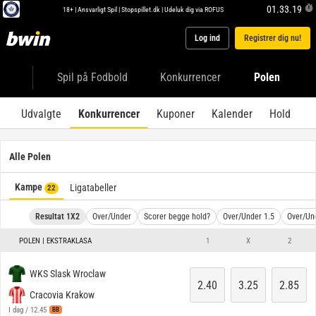
01.33.19
18+ |
Ansvarligt Spil
|
Stopspillet.dk
|
Udeluk dig via ROFUS
Log ind
Registrer dig nu!
Spil på Fodbold
Konkurrencer
Polen
Udvalgte
Konkurrencer
Kuponer
Kalender
Hold
Alle Polen
Kampe
Ligatabeller
22
Resultat 1X2
Over/Under
Scorer begge hold?
Over/Under 1.5
Over/Un
POLEN | EKSTRAKLASA
1
X
2
WKS Slask Wroclaw
2.40
3.25
2.85
Cracovia Krakow
I dag / 12.45
BB