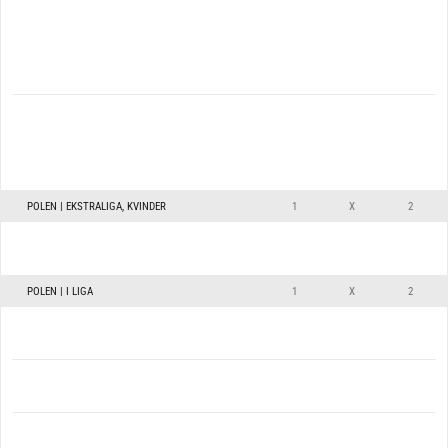
POLEN | EKSTRALIGA, KVINDER
1
X
2
POLEN | I LIGA
1
X
2