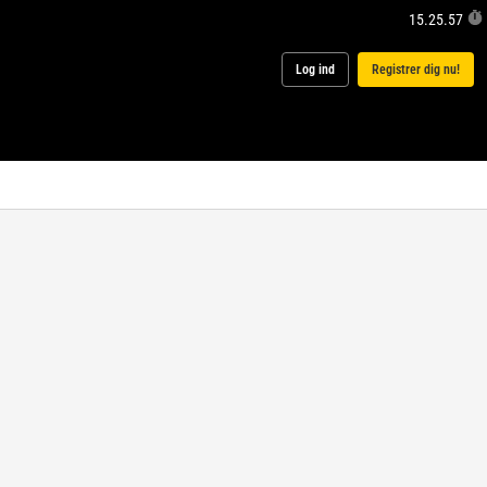
15.25.57
Log ind
Registrer dig nu!
Medier
Vælg en turnering
Vælg
fra
listen med
live
begivenheder
for at se
medier.