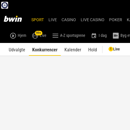
SPORT
LIVE
CASINO
LIVE CASINO
POKER
K
99+
Hjem
Live
A-Z sportsgrene
I dag
Byg e
Live
1
Udvalgte
Konkurrencer
Kalender
Hold
Alle
lande
Beklager,
der er i
Nordamerika
øjeblikket
ingen
events til
A
15
rådighed
l
i denne
l
N
region.
e
4
B
N
A
o
B
L
r
2
i
i
d
g
v
a
W
9