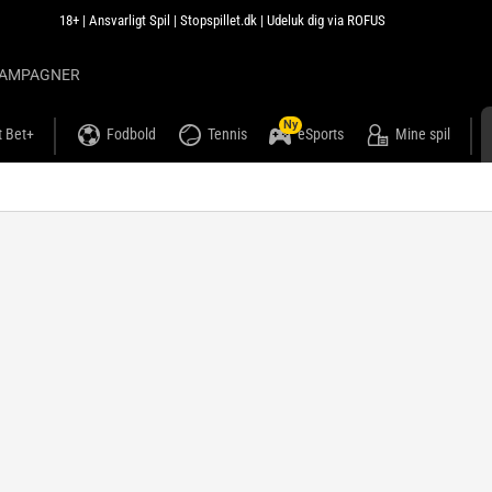
18+ |
Ansvarligt Spil
|
Stopspillet.dk
|
Udeluk dig via ROFUS
AMPAGNER
Ny
t Bet+
Fodbold
Tennis
eSports
Mine spil
Handicap
Sammanlagt
Money line
Handica
WNBA
g / 23.00
I dag / 23.30
+8,5
O 183,5
-3,5
e Storm
Dallas Wings
1.95
1.91
1.91
-8,5
U 183,5
+3,5
rk Liberty
Washington Mystics
1.87
1.91
1.91