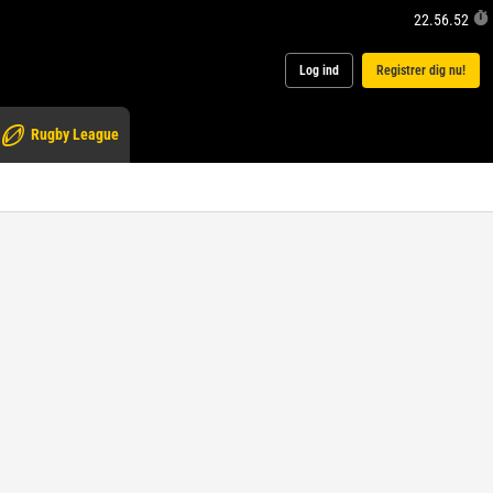
22.56.52
Log ind
Registrer dig nu!
Rugby League
Medier
Vælg en turnering
I øjeblikket
er der ingen
live
streaming
tilgængelig
for denne
begivenhed.