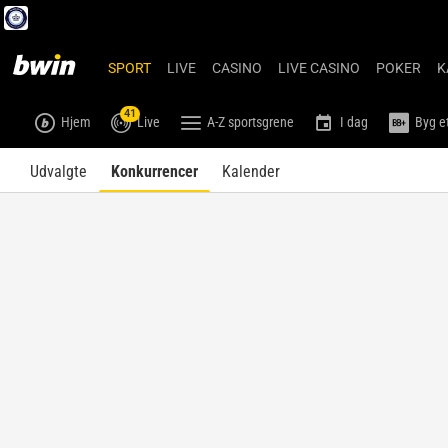
SPORT
LIVE
CASINO
LIVE CASINO
POKER
K
41
Hjem
Live
A-Z sportsgrene
I dag
Byg e
Udvalgte
Konkurrencer
Kalender
England
England | Super Lig
Super
Super
League
Liga
2026
11.10.2026
S
•
13.00
u
p
Vinder
11.10.2026 13.00
e
Super
r
6
League
L
Catalans Dragons
Wakefield Trinity
Warrington
Leigh Leopards
St. Helens
Wigan Warriors
Leeds
Hull KR
Wakefield Trinity
Warrington
Leigh Leopards
501.00
Wigan Warriors
Leeds
Hull KR
12.00
13.00
19.00
41.00
2.00
2.60
7.50
12.00
13.00
19.00
2.00
2.60
7.50
e
a
Alle
g
lande