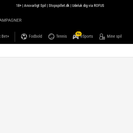
18+ |
Ansvarligt Spil
|
Stopspillet.dk
|
Udeluk dig via ROFUS
AMPAGNER
Ny
t Bet+
Fodbold
Tennis
eSports
Mine spil