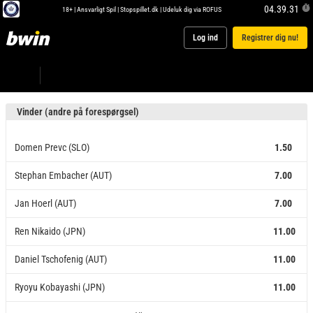
04.39.31
18+ |
Ansvarligt Spil
|
Stopspillet.dk
|
Udeluk dig via ROFUS
Log ind
Registrer dig nu!
Vinder (andre på forespørgsel)
Domen Prevc (SLO)
1.50
Stephan Embacher (AUT)
7.00
Jan Hoerl (AUT)
7.00
Ren Nikaido (JPN)
11.00
Daniel Tschofenig (AUT)
11.00
Ryoyu Kobayashi (JPN)
11.00