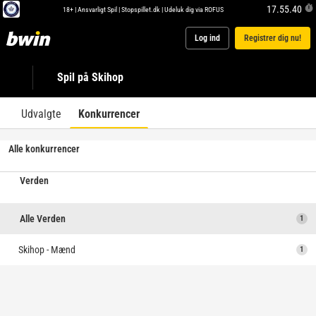
17.55.40
18+ |
Ansvarligt Spil
|
Stopspillet.dk
|
Udeluk dig via ROFUS
Log ind
Registrer dig nu!
Spil på Skihop
Udvalgte
Konkurrencer
Alle konkurrencer
Verden
Alle Verden
1
Skihop - Mænd
1