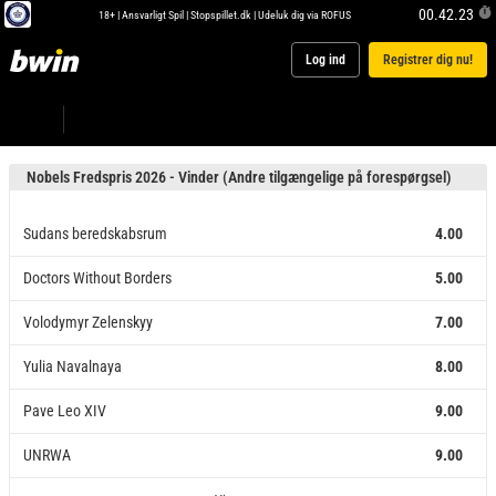
00.42.23
18+ |
Ansvarligt Spil
|
Stopspillet.dk
|
Udeluk dig via ROFUS
Log ind
Registrer dig nu!
Nobels Fredspris 2026 - Vinder (Andre tilgængelige på forespørgsel)
Sudans beredskabsrum
4.00
Doctors Without Borders
5.00
Volodymyr Zelenskyy
7.00
Yulia Navalnaya
8.00
Pave Leo XIV
9.00
UNRWA
9.00