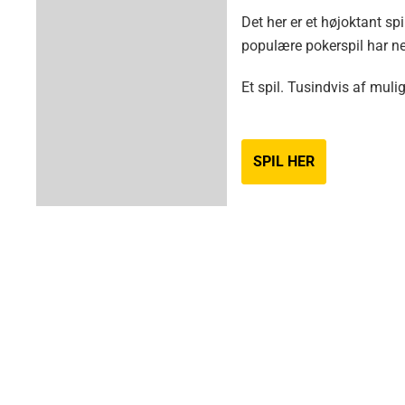
Det her er et højoktant spi
populære pokerspil har net
Et spil. Tusindvis af mul
SPIL HER