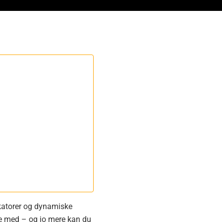
likatorer og dynamiske
arte med – og jo mere kan du