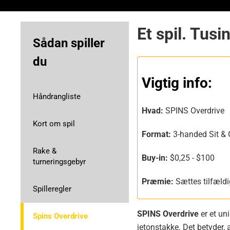
Et spil. Tusi
Sådan spiller
du
Vigtig info:
Håndrangliste
Hvad:
SPINS Overdrive
Kort om spil
Format:
3-handed Sit &
Rake &
Buy-in:
$0,25 - $100
turneringsgebyr
Præmie:
Sættes tilfældi
Spilleregler
SPINS Overdrive
er et un
Spins Overdrive
jetonstakke. Det betyder, a