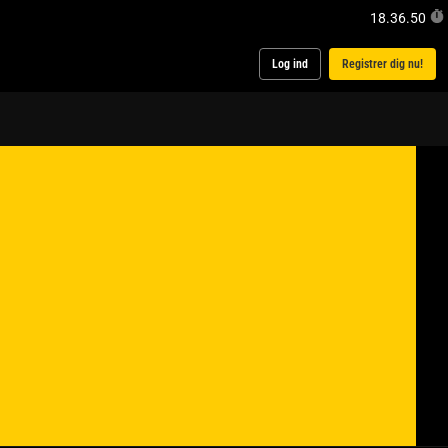
18.36.50
Log ind
Registrer dig nu!