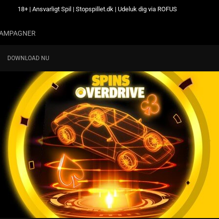
18+ |
Ansvarligt Spil
|
Stopspillet.dk
|
Udeluk dig via ROFUS
AMPAGNER
DOWNLOAD NU