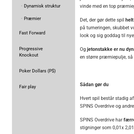
vinde med en top præmie
Dynamisk struktur
Præmier
Det, der gør dette spil
helt
på turneringen, skubbet vo
Fast Forward
look og sig goddag til nye
Progressive
Og
jetonstakke er nu dy
Knockout
en større præmiepulje, så gi
Poker Dollars (P$)
Sådan gør du
Fair play
Hvert spil består stadig a
SPINS Overdrive og andre p
SPINS Overdrive har
færr
stigninger som 0,01x 2,01x