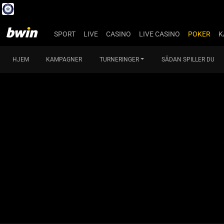
SPORT
LIVE
CASINO
LIVE CASINO
POKER
K
HJEM
KAMPAGNER
TURNERINGER
SÅDAN SPILLER DU