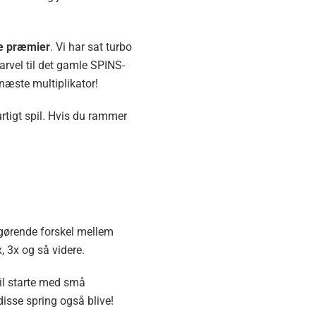
le præmier
. Vi har sat turbo
arvel til det gamle SPINS-
 næste multiplikator!
rtigt spil. Hvis du rammer
gørende forskel mellem
 3x og så videre.
vil starte med små
disse spring også blive!