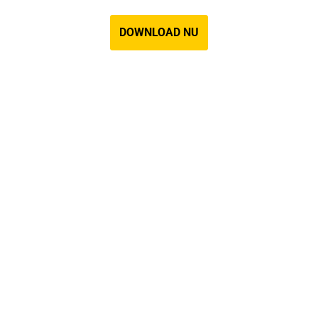
DOWNLOAD NU