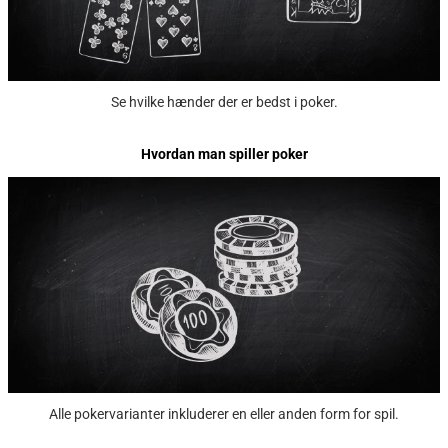
Se hvilke hænder der er bedst i poker.
Hvordan man spiller poker
Alle pokervarianter inkluderer en eller anden form for spil.