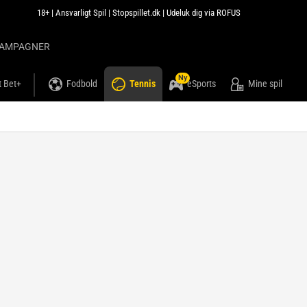
18+ |
Ansvarligt Spil
|
Stopspillet.dk
|
Udeluk dig via ROFUS
AMPAGNER
Ny
t Bet+
Fodbold
Tennis
eSports
Mine spil