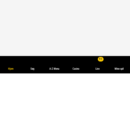
91
Hjem
Søg
A-Z Menu
Casino
Live
Mine spil