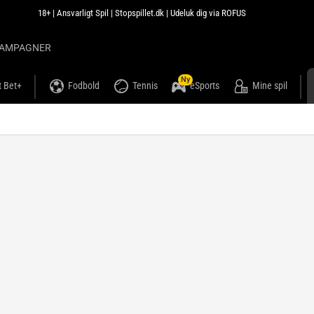
18+ |
Ansvarligt Spil
|
Stopspillet.dk
|
Udeluk dig via ROFUS
AMPAGNER
Ny
t Bet+
Fodbold
Tennis
eSports
Mine spil
Handicap
Sammanlagt
Vinderspil
Handica
NHL
2026 23.08
30.09.2026 00.08
+1,5
O 6
+1,5
1.91
ians
Rangers
1.40
1.83
1.45
-1,5
U 6
-1,5
1.91
Leafs
Bruins
3.00
2.00
2.80