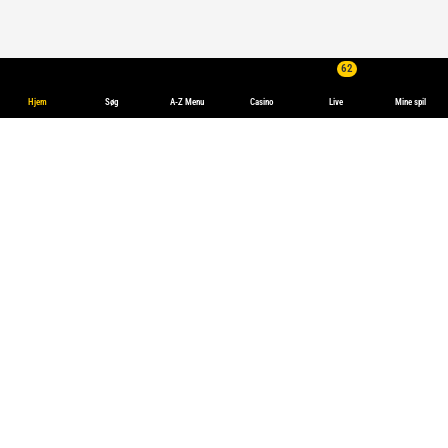
62
Hjem
Søg
A-Z Menu
Casino
Live
Mine spil
Spil på sportsgrene
Velkommen til bwin!
Vi tilbyder et væld af væddemål til enhver smag. Uanset hvad din
yndligssport er, så har vi helt sikkert et attraktivt væddemål med