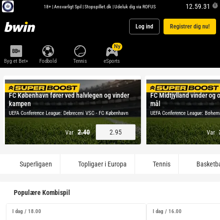
12.59.31
18+ |
Ansvarligt Spil
|
Stopspillet.dk
|
Udeluk dig via ROFUS
Log ind
Registrer dig nu!
Ny
Byg et Bet+
Fodbold
Tennis
eSports
FC København fører ved halvlegen og vinder
FC Midtjylland vinder og 
kampen
mål
UEFA Conference League: Debreceni VSC - FC København
UEFA Conference League: Bohemia
2.40
2.95
Var
Var
Superligaen
Topligaer i Europa
Tennis
Basketba
Populære Kombispil
I dag / 18.00
I dag / 16.00