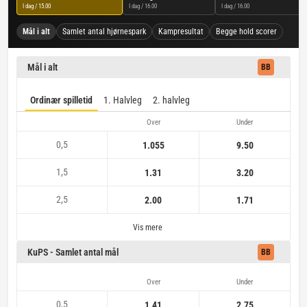
I dag / 15.00
I dag / 16.00
I dag / 16.00
Mål i alt
Samlet antal hjørnespark
Kampresultat
Begge hold scorer
Mål i alt
BB
Ordinær spilletid
1. Halvleg
2. halvleg
Over
Under
0,5
1.055
9.50
1,5
1.31
3.20
2,5
2.00
1.71
Vis mere
KuPS - Samlet antal mål
BB
Over
Under
0,5
1.41
2.75