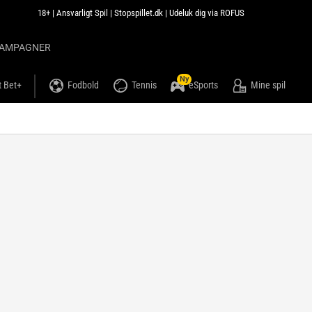
18+ |
Ansvarligt Spil
|
Stopspillet.dk
|
Udeluk dig via ROFUS
AMPAGNER
Ny
t Bet+
Fodbold
Tennis
eSports
Mine spil
Konkurrencer
Verden