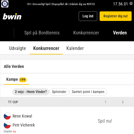
17.56.01
18+ |
Ansvarligt Spil
|
Stopspillet.dk
|
Udeluk dig via ROFUS
Log ind
Registrer dig nu!
Spil på Bordtennis
Konkurrencer
Verden
Udvalgte
Konkurrencer
Kalender
Alle Verden
Kampe
199
2-vejs - Hvem Vinder?
Spilvinder
Samlet point i kampen
TT CUP
1
2
Rene Kowal
Spil nu!
Petr Vicherek
Starter
nu