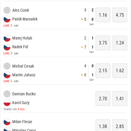
3
2
Ales Cizek
1.16
4.75
Patrik Marsalek
5
0
Sæt
3. sæt
LIVE
2
1
Matej Holub
3.75
1.24
Radek Fitl
7
1
Sæt
3. sæt
LIVE
4
0
Michal Cesak
2.15
1.62
Martin Juhasz
0
1
Sæt
2. sæt
LIVE
Damian Bucko
2.70
1.41
Karol Guzy
Starter om
4 min
Milan Flesar
1.38
2.85
Miroslav Cyrus