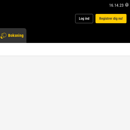
16.14.23
Log ind
Registrer dig nu!
Boksning
Medier
Vælg en turnering
Vælg
fra
listen med
live
begivenheder
for at se
medier.