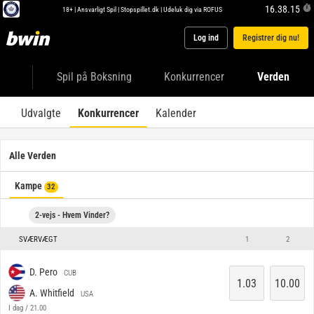
16.38.15
18+ |
Ansvarligt Spil
|
Stopspillet.dk
|
Udeluk dig via ROFUS
Log ind
Registrer dig nu!
Spil på Boksning
Konkurrencer
Verden
Udvalgte
Konkurrencer
Kalender
Alle Verden
Kampe
32
2-vejs - Hvem Vinder?
SVÆRVÆGT
1
2
D. Pero
CUB
1.03
10.00
A. Whitfield
USA
I dag / 21.00