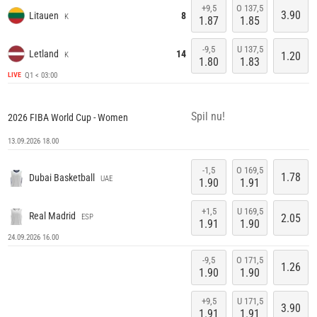
+9,5
O 137,5
3.90
Litauen
8
K
1.87
1.85
-9,5
U 137,5
Letland
14
1.20
K
1.80
1.83
Q1 < 03:00
LIVE
Spil nu!
2026 FIBA World Cup - Women
13.09.2026 18.00
-1,5
O 169,5
1.78
Dubai Basketball
UAE
1.90
1.91
+1,5
U 169,5
Real Madrid
2.05
ESP
1.91
1.90
24.09.2026 16.00
-9,5
O 171,5
1.26
1.90
1.90
+9,5
U 171,5
3.90
1.91
1.91