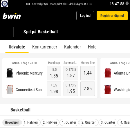
18.47.58
18+ |
Ansvarligt Spil
|
Stopspillet.dk
|
Udeluk dig via ROFUS
Log ind
Registrer dig nu!
Spil på Basketball
Udvalgte
Konkurrencer
Kalender
Hold
Handicap
Sammanlagt
Money line
WNBA
WNBA
I dag / 23.30
I dag / 2
-5,5
O 173,5
1.44
Phoenix Mercury
Atlanta D
1.87
1.85
+5,5
U 173,5
2.85
Connecticut Sun
1.95
1.98
Basketball
Hovedspil
1. Halvleg
2. Halvleg
1. Quarter
2. Quarter
3. Quarter
4. Qua