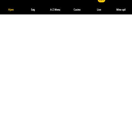
Hjem
Søg
A-Z Menu
Casino
Live
Mine spil
Spil på Basketball
Placer væddemål på basketball
Basketball er en populær sport, både at følge, men også at spille
på. Hos bwin tilbyder vi mange spændende og attraktive
væddemål på basketball, og vi dækker ligaer fra hele verden. De