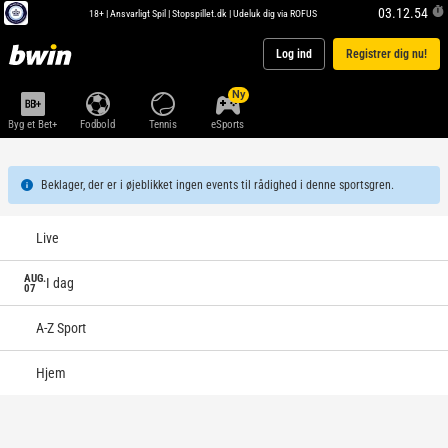
03.12.54
18+ |
Ansvarligt Spil
|
Stopspillet.dk
|
Udeluk dig via ROFUS
Log ind
Registrer dig nu!
Ny
Byg et Bet+
Fodbold
Tennis
eSports
Beklager, der er i øjeblikket ingen events til rådighed i denne sportsgren.
Live
AUG.
I dag
07
A-Z Sport
Hjem