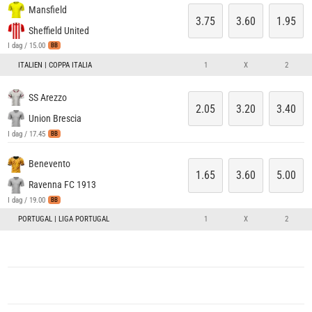
Mansfield
3.75
3.60
1.95
Sheffield United
I dag / 15.00
BB
ITALIEN | COPPA ITALIA
1
X
2
SS Arezzo
2.05
3.20
3.40
Union Brescia
I dag / 17.45
BB
Benevento
1.65
3.60
5.00
Ravenna FC 1913
I dag / 19.00
BB
PORTUGAL | LIGA PORTUGAL
1
X
2