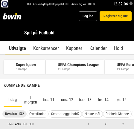
12.32.06
18+ |
Ansvarligt Spil
|
Stopspillet.dk
|
Udeluk dig via ROFUS
Log ind
Registrer dig nu!
Spil på Fodbold
Udvalgte
Konkurrencer
Kuponer
Kalender
Hold
Superligaen
UEFA Champions League
UEFA Eur
5 Kampe
11 Kampe
13 Kampe
KOMMENDE KAMPE
I
I dag
tirs. 11
ons. 12
tors. 13
fre. 14
lør. 15
morgen
Resultat 1X2
Over/Under
Scorer begge hold?
Næste mål
Dobbelt Chance
ENGLAND | EFL CUP
1
X
2