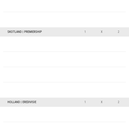
SKOTLAND | PREMIERSHIP
1
X
2
HOLLAND | EREDIVISIE
1
X
2