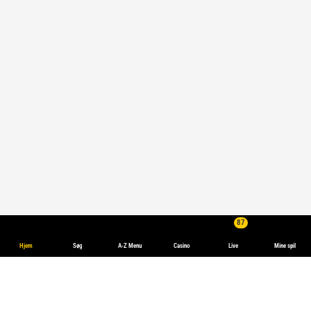
87
Hjem
Søg
A-Z Menu
Casino
Live
Mine spil