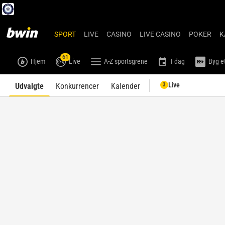
SPORT
LIVE
CASINO
LIVE CASINO
POKER
K
61
Hjem
Live
A-Z sportsgrene
I dag
Byg e
Live
3
Udvalgte
Konkurrencer
Kalender
Esports
Spil på eSoccer
eSoccer
Resultat 1X2
Over/Under
1
X
2
Over
Under
Fenerbahce
0
pikalicaaa
2.15
4.00
2.50
3.90
1.23
Aston Villa
0
Sena
LIVE