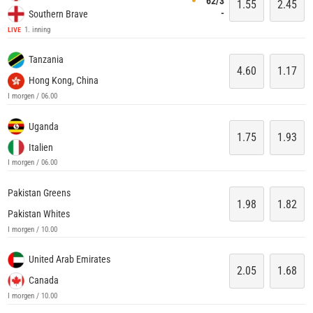
62/3
1.55
2.45
-
Southern Brave
1. inning
LIVE
Tanzania
4.60
1.17
Hong Kong, China
I morgen / 06.00
Uganda
1.75
1.93
Italien
I morgen / 06.00
Pakistan Greens
1.98
1.82
Pakistan Whites
I morgen / 10.00
United Arab Emirates
2.05
1.68
Canada
I morgen / 10.00