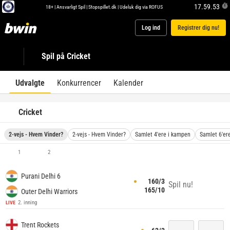
17.59.53
18+ |
Ansvarligt Spil
|
Stopspillet.dk
|
Udeluk dig via ROFUS
Log ind
Registrer dig nu!
Spil på Cricket
Udvalgte
Konkurrencer
Kalender
Cricket
2-vejs - Hvem Vinder?
2-vejs - Hvem Vinder?
Samlet 4'ere i kampen
Samlet 6'er
1
2
Purani Delhi 6
160/3
Spil nu!
165/10
Outer Delhi Warriors
2. inning
LIVE
Trent Rockets