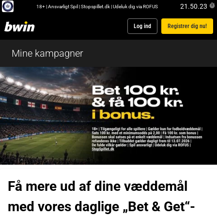
21.50.23
18+ |
Ansvarligt Spil
|
Stopspillet.dk
|
Udeluk dig via ROFUS
Log ind
Registrer dig nu!
Mine kampagner
Få mere ud af dine væddemål
med vores daglige „Bet & Get“-