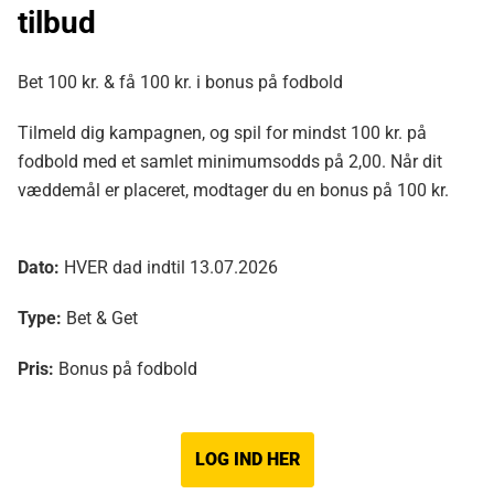
tilbud
Bet 100 kr. & få 100 kr. i bonus på fodbold
Tilmeld dig kampagnen, og spil for mindst 100 kr. på
fodbold med et samlet minimumsodds på 2,00. Når dit
væddemål er placeret, modtager du en bonus på 100 kr.
Dato:
HVER dad indtil 13.07.2026
Type:
Bet & Get
Pris:
Bonus på fodbold
LOG IND HER