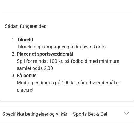
Sådan fungerer det:
Tilmeld
Tilmeld dig kampagnen på din bwin-konto
Placer et sportsvæddemål
Spil for mindst 100 kr. på fodbold med minimum
samlet odds 2,00
Få bonus
Modtag en bonus på 100 kr., når dit væddemål er
placeret
Specifikke betingelser og vilkår – Sports Bet & Get