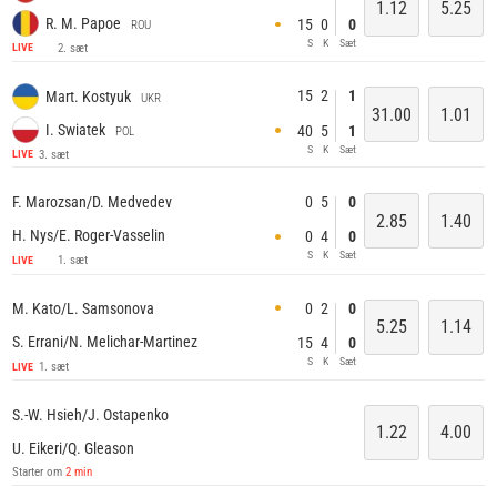
1.12
5.25
R. M. Papoe
15
0
0
ROU
S
K
Sæt
2. sæt
LIVE
15
2
1
Mart. Kostyuk
UKR
31.00
1.01
I. Swiatek
40
5
1
POL
S
K
Sæt
3. sæt
LIVE
0
5
0
F. Marozsan/D. Medvedev
2.85
1.40
H. Nys/E. Roger-Vasselin
0
4
0
S
K
Sæt
1. sæt
LIVE
0
2
0
M. Kato/L. Samsonova
5.25
1.14
S. Errani/N. Melichar-Martinez
15
4
0
S
K
Sæt
1. sæt
LIVE
S.-W. Hsieh/J. Ostapenko
1.22
4.00
U. Eikeri/Q. Gleason
Starter om
2 min