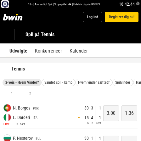
18.42.44
18+ |
Ansvarligt Spil
|
Stopspillet.dk
|
Udeluk dig via ROFUS
Log ind
Registrer dig nu!
Spil på Tennis
Udvalgte
Konkurrencer
Kalender
Tennis
2-vejs - Hvem Vinder?
Samlet spil - kamp
Hvem vinder sættet?
Spilvinder
Han
1
2
30
3
1
N. Borges
POR
3.00
1.36
L. Darderi
15
4
1
ITA
S
K
Sæt
3. sæt
LIVE
30
1
1
P. Nesterov
BUL