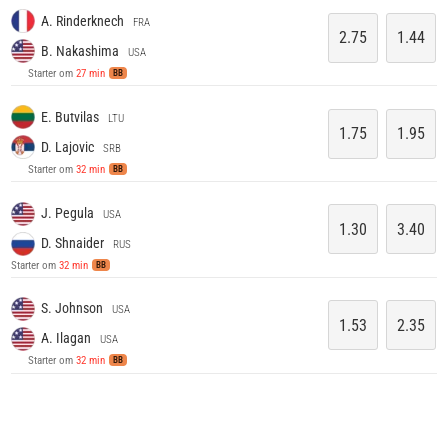
A. Rinderknech
FRA
2.75
1.44
B. Nakashima
USA
Starter om
27 min
BB
E. Butvilas
LTU
1.75
1.95
D. Lajovic
SRB
Starter om
32 min
BB
J. Pegula
USA
1.30
3.40
D. Shnaider
RUS
Starter om
32 min
BB
S. Johnson
USA
1.53
2.35
A. Ilagan
USA
Starter om
32 min
BB